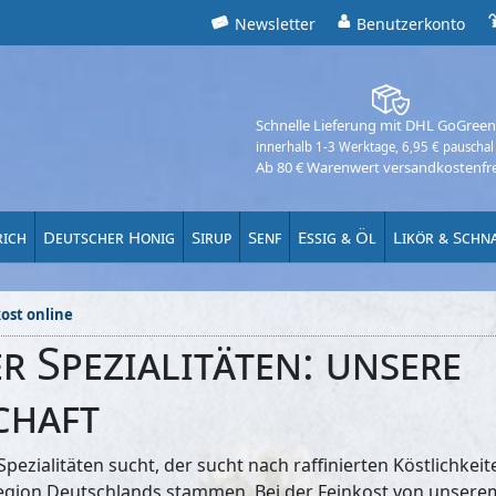
Newsletter
Benutzerkonto
Schnelle Lieferung mit DHL GoGreen
innerhalb 1-3 Werktage, 6,95 € pauschal
Ab 80 € Warenwert versandkostenfre
rich
Deutscher Honig
Sirup
Senf
Essig & Öl
Likör & Schn
ost online
r Spezialitäten: unsere
chaft
pezialitäten sucht, der sucht nach raffinierten Köstlichkeit
egion Deutschlands stammen. Bei der Feinkost von unsere