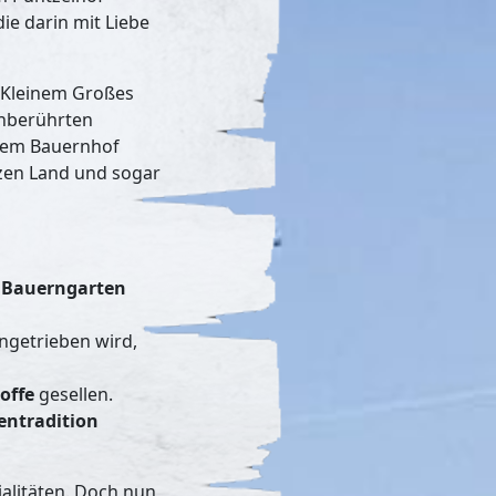
ie darin mit Liebe
s Kleinem Großes
unberührten
erem Bauernhof
nzen Land und sogar
 Bauerngarten
ngetrieben wird,
offe
gesellen.
ientradition
ialitäten. Doch nun