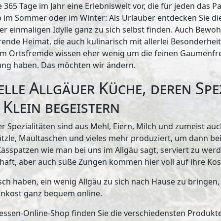
e 365 Tage im Jahr eine Erlebniswelt vor, die für jeden das 
ob im Sommer oder im Winter: Als Urlauber entdecken Sie die
er einmaligen Idylle ganz zu sich selbst finden. Auch Bewo
erende Heimat, die auch kulinarisch mit allerlei Besonderhe
lem Ortsfremde wissen eher wenig um die feinen Gaumenfre
ung haben. Das möchten wir ändern.
elle Allgäuer Küche, deren Spe
Klein begeistern
r Spezialitäten sind aus Mehl, Eiern, Milch und zumeist auc
zle, Maultaschen und vieles mehr produziert, um dann bei
ässpatzen wie man bei uns im Allgäu sagt, serviert zu werd
zhaft, aber auch süße Zungen kommen hier voll auf ihre Kos
h haben, ein wenig Allgäu zu sich nach Hause zu bringen, 
einkost ganz bequem online.
essen-Online-Shop finden Sie die verschiedensten Produkt