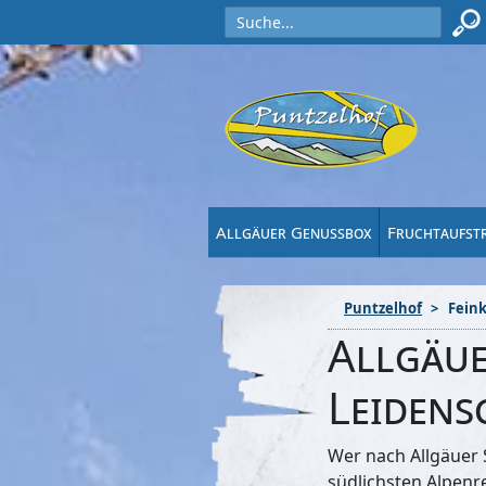
Allgäuer Genussbox
Fruchtaufst
Puntzelhof
Feink
Allgäue
Leidens
Wer nach Allgäuer S
südlichsten Alpenr