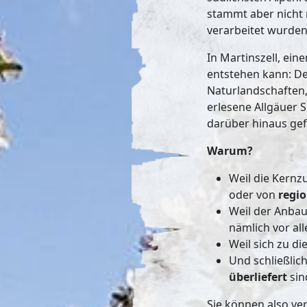
stammt aber nicht 
verarbeitet wurden
In Martinszell, ei
entstehen kann: De
Naturlandschaften
erlesene Allgäuer 
darüber hinaus gef
Warum?
Weil die Kernz
oder von
regi
Weil der Anbau
nämlich vor al
Weil sich zu d
Und schließlic
überliefert
sin
Sie können also ver