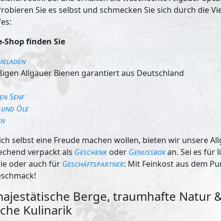
obieren Sie es selbst und schmecken Sie sich durch die Vie
es:
-Shop finden Sie
meladen
ßigen Allgäuer Bienen garantiert aus Deutschland
en Senf
 und Öle
en
 sich selbst eine Freude machen wollen, bieten wir unsere Al
echend verpackt als
Geschenk
oder
Genussbox
an. Sei es für 
lie oder auch für
Geschäftspartner
: Mit Feinkost aus dem Pun
eschmack!
majestätische Berge, traumhafte Natur 
che Kulinarik