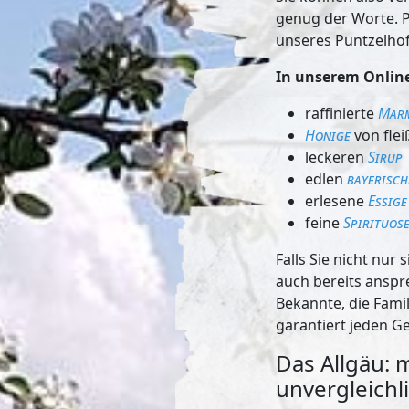
genug der Worte. Pr
unseres Puntzelhof
In unserem Online
raffinierte
Mar
Honige
von flei
leckeren
Sirup
edlen
bayerisch
erlesene
Essige
feine
Spirituos
Falls Sie nicht nur
auch bereits anspr
Bekannte, die Fami
garantiert jeden G
Das Allgäu: 
unvergleichli