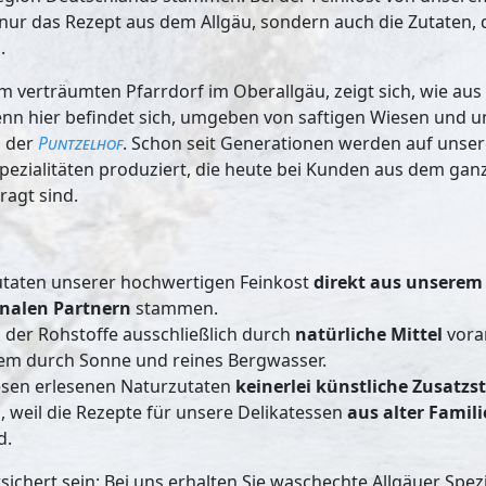
nur das Rezept aus dem Allgäu, sondern auch die Zutaten, d
.
nem verträumten Pfarrdorf im Oberallgäu, zeigt sich, wie au
nn hier befindet sich, umgeben von saftigen Wiesen und 
, der
Puntzelhof
. Schon seit Generationen werden auf uns
Spezialitäten produziert, die heute bei Kunden aus dem ga
ragt sind.
utaten unserer hochwertigen Feinkost
direkt aus unserem
onalen Partnern
stammen.
 der Rohstoffe ausschließlich durch
natürliche Mittel
vora
lem durch Sonne und reines Bergwasser.
iesen erlesenen Naturzutaten
keinerlei künstliche Zusatzst
h, weil die Rezepte für unsere Delikatessen
aus alter Famil
d.
sichert sein: Bei uns erhalten Sie waschechte Allgäuer Spez