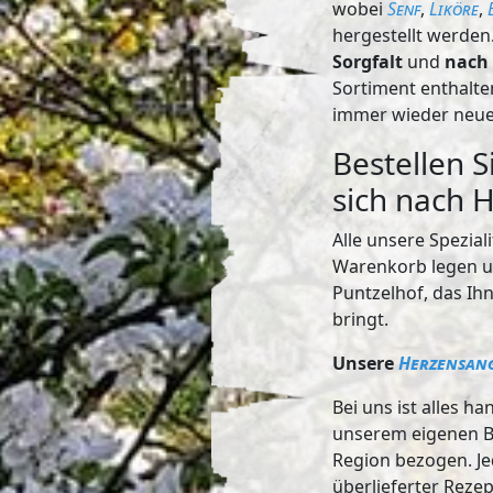
wobei
Senf
,
Liköre
,
hergestellt werden
Sorgfalt
und
nach 
Sortiment enthalte
immer wieder neue
Bestellen S
sich nach 
Alle unsere Spezia
Warenkorb legen un
Puntzelhof, das Ih
bringt.
Unsere
Herzensang
Bei uns ist alles 
unserem eigenen B
Region bezogen. Je
überlieferter Rezep