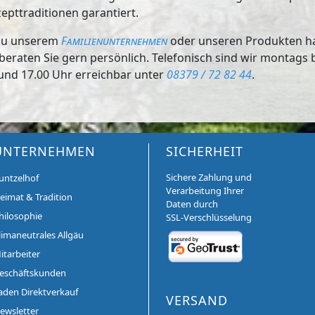
zepttraditionen garantiert.
 zu unserem
Familienunternehmen
oder unseren Produkten hab
 beraten Sie gern persönlich. Telefonisch sind wir montags b
und 17.00 Uhr erreichbar unter
08379 / 72 82 44
.
UNTERNEHMEN
SICHERHEIT
Sichere Zahlung und
untzelhof
Verarbeitung Ihrer
eimat & Tradition
Daten durch
hilosophie
SSL-Verschlüsselung
limaneutrales Allgäu
itarbeiter
eschäftskunden
aden Direktverkauf
VERSAND
ewsletter