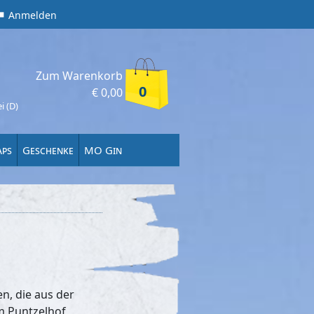
Anmelden
Zum Warenkorb
0
€
0,00
i (D)
aps
Geschenke
MO Gin
en, die aus der
m Puntzelhof