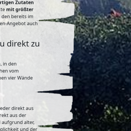
rtigen Zutaten
kte
mit größter
 den bereits im
ssen-Angebot auch
u direkt zu
, in den
kchen vom
enen vier Wände
eder direkt aus
rekt aus der
aufgrund alter,
nglichkeit und der