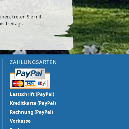
en, treten Sie mit
is freitags
ZAHLUNGSARTEN
Lastschrift (PayPal)
Kreditkarte (PayPal)
Rechnung (PayPal)
Vorkasse