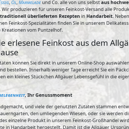
Essig
,
Öl
,
Marmelade
und Co. alle von uns selbst
aus hochwe
. Wir produzieren für unseren Feinkost-Versand alle Produ
traditionell überlieferten Rezepten
in
Handarbeit
. Neben
nen Feinkost-Spezialitäten finden Sie in unserem Delikate
 Kreationen vom Puntzelhof.
ie erlesene Feinkost aus dem Allgä
Hause
litäten können Sie direkt in unserem Online-Shop auswählen
d bestellen. Innerhalb weniger Tage erreicht Sie ein Päc
nen ein kleines Stückchen Allgäuer Lebensgefühl in die eig
elegenheit
, Ihr Genussmoment
handgemacht, und viele der genutzten Zutaten stammen entw
auerngarten, den umliegenden Wiesen, oder sie werden di
des einzelne Produkt in unserem Feinkost-Großhandel wird 
te in Handarbeit hergestellt. Damit ist die Allgäuer Ursprü