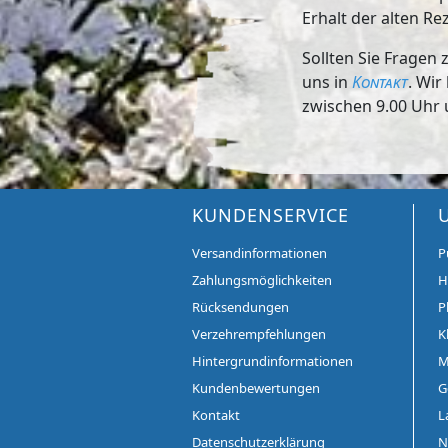
Erhalt der alten Re
Sollten Sie Fragen
uns in
Kontakt
. Wir
zwischen 9.00 Uhr 
KUNDENSERVICE
Versandinformationen
P
Zahlungsmöglichkeiten
H
Rücksendungen
P
Verzehrempfehlungen
K
Hintergrundinformationen
M
Kundenbewertungen
G
Kontakt
L
Datenschutzerklärung
N