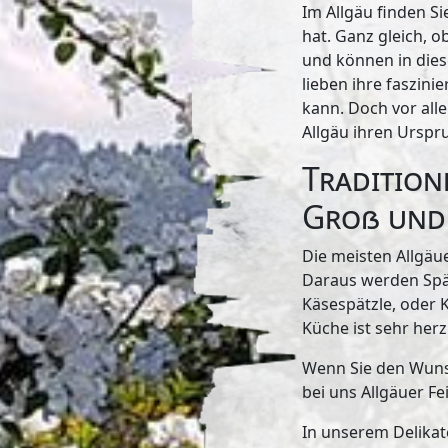
Im Allgäu finden Si
hat. Ganz gleich, 
und können in dies
lieben ihre faszini
kann. Doch vor al
Allgäu ihren Urspr
Tradition
Groß und 
Die meisten Allgäue
Daraus werden Spät
Käsespätzle, oder K
Küche ist sehr her
Wenn Sie den Wunsc
bei uns Allgäuer F
In unserem Delikat