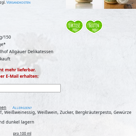
zgl.
Versandkosten
g/150
ge*
lhof Allgäuer Delikatessen
kauft
t mehr lieferbar.
r E-Mail erhalten:
nen
Allergien?
T, Weißweinessig, Weißwein, Zucker, Bergkräuterpesto, Gewürze
nd dunkel lagern
pro 100 ml