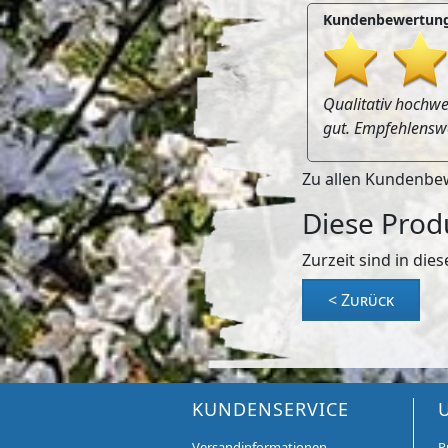
Kundenbewertung
Qualitativ hochwe
gut. Empfehlenswe
Zu allen Kundenb
Diese Prod
Zurzeit sind in di
< Zurück
KUNDENSERVICE
Versandinformationen
P