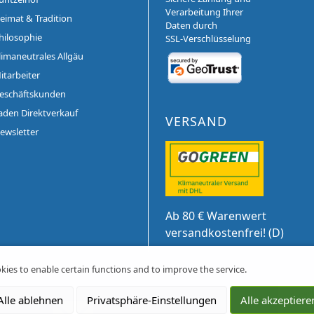
Verarbeitung Ihrer
eimat & Tradition
Daten durch
hilosophie
SSL-Verschlüsselung
limaneutrales Allgäu
itarbeiter
eschäftskunden
aden Direktverkauf
VERSAND
ewsletter
Ab 80 € Warenwert
versandkostenfrei! (D)
kies to enable certain functions and to improve the service.
Alle ablehnen
Privatsphäre-Einstellungen
Alle akzeptiere
Newsletter