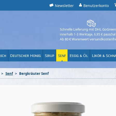
Newsletter
Benutzerkonto
Schnelle Lieferung mit DHL GoGreen
innerhalb 1-3 Werktage, 6,95 € pauschal
Ab 80 € Warenwert versandkostenfre
rich
Deutscher Honig
Sirup
Senf
Essig & Öl
Likör & Schn
Senf
Bergkräuter Senf