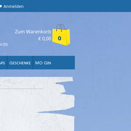
Anmelden
Zum Warenkorb
0
€
0,00
i (D)
aps
Geschenke
MO Gin