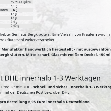
597/143 kJ/kcal
6,1 g
säuren
0,6 g
12 g
12 g
7,4 g
0,49 g
liebter Senf aus Bergkräutern. Eine Vielzahl von Kräutern wird in
rgkräutersenf weiterverarbeitet.
r Manufaktur handwerklich hergestellt - mit ausgewählte
 Bergkräutern. Mittelscharf. Glas mit weißem Deckel. 150ml 
t DHL innerhalb 1-3 Werktagen
s Produkt mit DHL -
schnell und sicher! Innerhalb 1-3 Werkta
m mit der Deutschen Post bzw. über DHL.
pro Bestellung 6,95 Euro innerhalb Deutschland .