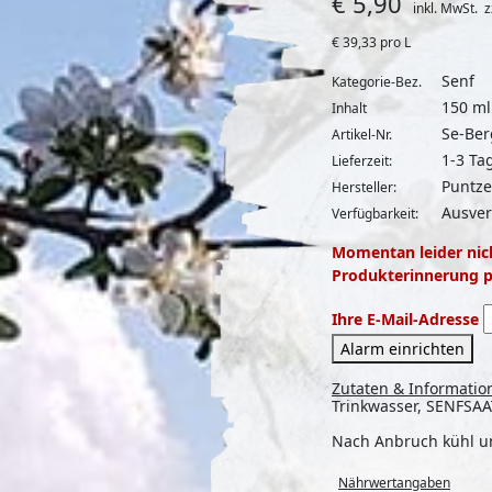
€
5,90
inkl. MwSt.
z
€
39,33 pro L
Senf
Kategorie-Bez.
150 ml
Inhalt
Se-Ber
Artikel-Nr.
1-3 Ta
Lieferzeit:
Puntze
Hersteller:
Ausver
Verfügbarkeit:
Momentan leider nich
Produkterinnerung pe
Ihre E-Mail-Adresse
Alarm einrichten
Zutaten & Informatio
Trinkwasser, SENFSAA
Nach Anbruch kühl u
Nährwertangaben