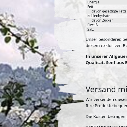
Energie
Fett
davon gesättigte Fett
Kohlenhydrate
davon Zucker
Eiweiß
Salz
Unser besonderer, be
diesem exklusiven Be
In unserer Allgäue
Qualität. Senf aus
Versand mi
Wir versenden diese
Ihre Produkte beque
Die Kosten betragen