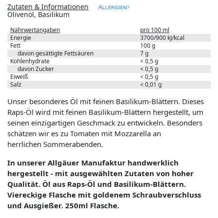
Zutaten & Informationen
Allergien?
Olivenöl, Basilikum
Nährwertangaben
pro 100 ml
Energie
3700/900 kJ/kcal
Fett
100 g
davon gesättigte Fettsäuren
7 g
Kohlenhydrate
< 0,5 g
davon Zucker
< 0,5 g
Eiweiß
< 0,5 g
Salz
< 0,01 g
Unser besonderes Öl mit feinen Basilikum-Blättern. Dieses
Raps-Öl wird mit feinen Basilikum-Blättern hergestellt, um
seinen einzigartigen Geschmack zu entwickeln. Besonders
schätzen wir es zu Tomaten mit Mozzarella an
herrlichen Sommerabenden.
In unserer Allgäuer Manufaktur handwerklich
hergestellt - mit ausgewählten Zutaten von hoher
Qualität. Öl aus Raps-Öl und Basilikum-Blättern.
Viereckige Flasche mit goldenem Schraubverschluss
und Ausgießer. 250ml Flasche.