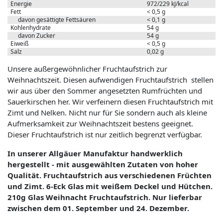
Energie
972/229 kJ/kcal
Fett
< 0,5 g
davon gesättigte Fettsäuren
< 0,1 g
Kohlenhydrate
54 g
davon Zucker
54 g
Eiweiß
< 0,5 g
Salz
0,02 g
Unsere außergewöhnlicher Fruchtaufstrich zur
Weihnachtszeit. Diesen aufwendigen Fruchtaufstrich stellen
wir aus über den Sommer angesetzten Rumfrüchten und
Sauerkirschen her. Wir verfeinern diesen Fruchtaufstrich mit
Zimt und Nelken. Nicht nur für Sie sondern auch als kleine
Aufmerksamkeit zur Weihnachtszeit bestens geeignet.
Dieser Fruchtaufstrich ist nur zeitlich begrenzt verfügbar.
In unserer Allgäuer Manufaktur handwerklich
hergestellt - mit ausgewählten Zutaten von hoher
Qualität. Fruchtaufstrich aus verschiedenen Früchten
und Zimt. 6-Eck Glas mit weißem Deckel und Hütchen.
210g Glas Weihnacht Fruchtaufstrich. Nur lieferbar
zwischen dem 01. September und 24. Dezember.