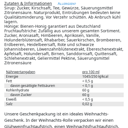
Zutaten & Informationen
Allergien?
Sirup: Zucker, Kirschsaft, Tee, Gewürze, Säuerungsmittel
Zitronensäure. Naturprodukt, Eintrübungen bedeuten keine
Qualitätsminderung. Vor Verzehr schütten. Ab Anbruch kühl
lagern.
Honige: Bienen-Honig garantiert aus Deutschland
Fruchtaufstriche: Zufällig aus unserem gesamten Sortiment.
Zucker, Aroniasaft, Himbeeren, Aprikosen, Vanille,
Holunderblütensaft, Rhabarber, Sauerkirschen, Brombeeren,
Erdbeeren, Heidelbeersaft, Rote und schwarze
Johannisbeeren, Löwenzahnblütenextrakt, Ebereschenextrakt,
Apfelsaft, Holundersaft, Birnen, Sanddornsaft, Quittensaft,
Schlehenextrakt, Geliermittel Pektine, Säuerungsmittel
Zitronensäure
Nährwertangaben
pro 100 ml
Energie
1045/250 kJ/kcal
Fett
< 0,5 g
davon gesättigte Fettsäuren
< 0,1 g
Kohlenhydrate
60 g
davon Zucker
60 g
Eiweiß
< 0,5 g
Salz
0,02 g
Unsere Geschenkpackung ist ein ideales Weihnachts-
Geschenk. In der Weihnachts-Rolle verpacken wir einen
Glühweinfruchtaufstrich, einen Weihnachtsfruchtaufstrich,