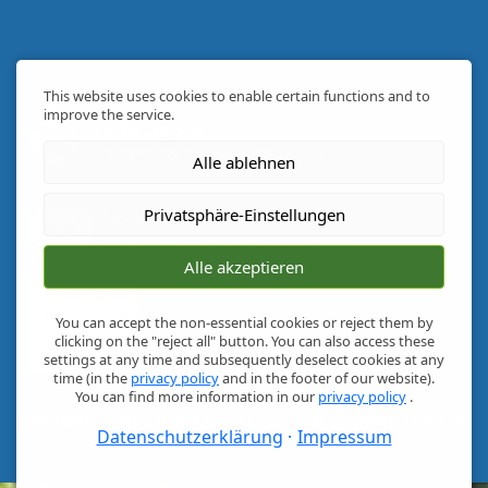
This website uses cookies to enable certain functions and to
improve the service.
Telefon Support
+49 8379 728244
(Mo-Fr 09-17 Uhr)
Alle ablehnen
Privatsphäre-Einstellungen
Newsletter
1/4 jährliche Angebote & Aktionen
Alle akzeptieren
You can accept the non-essential cookies or reject them by
clicking on the "reject all" button. You can also access these
settings at any time and subsequently deselect cookies at any
time (in the
privacy policy
and in the footer of our website).
You can find more information in our
privacy policy
.
Copyright © 2026
Puntzelhof Allgäuer Delikatessen
- Puntzelhof GmbH &
Datenschutzerklärung
Impressum
Co. KG -
Greuth 6 - 87448 Martinszell im Allgäu