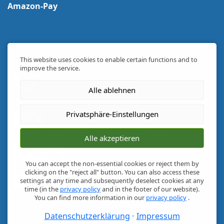
Amazon-Pay
This website uses cookies to enable certain functions and to
improve the service.
Telefon Support
+49 8379 728244
(Mo-Fr 09-17 Uhr)
Alle ablehnen
Privatsphäre-Einstellungen
Newsletter
1/4 jährliche Angebote & Aktionen
Alle akzeptieren
You can accept the non-essential cookies or reject them by
clicking on the "reject all" button. You can also access these
settings at any time and subsequently deselect cookies at any
time (in the
privacy policy
and in the footer of our website).
You can find more information in our
privacy policy
.
Copyright © 2026
Puntzelhof Allgäuer Delikatessen
- Puntzelhof GmbH &
Datenschutzerklärung
Impressum
Co. KG -
Greuth 6 - 87448 Martinszell im Allgäu