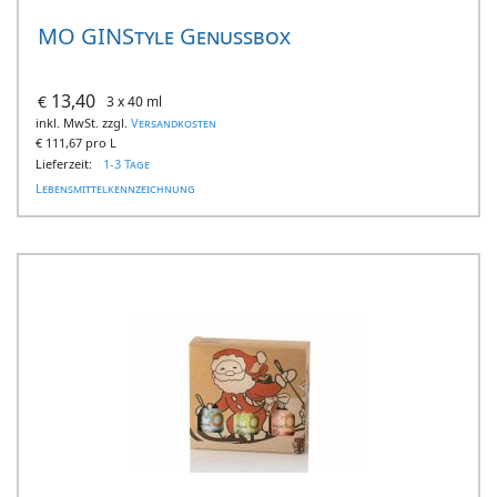
MO GINStyle Genussbox
13,40
€
3 x 40 ml
inkl. MwSt. zzgl.
Versandkosten
€
111,67 pro L
Lieferzeit:
1-3 Tage
Lebensmittelkennzeichnung