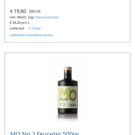
19,60
€
500 ml
inkl. MwSt. zzgl.
Versandkosten
€
39,20 pro L
Lieferzeit:
1-3 Tage
Lebensmittelkennzeichnung
MO No.2 Fruchtig 500ml